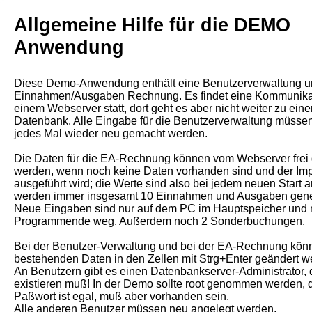
Einnahme
Allgemeine Hilfe für die DEMO
Anwendung
EA eingeben/ändern/aktu
Buchungsjahr:
Diese Demo-Anwendung enthält eine Benutzerverwaltung u
Angemeldet:
Einnahmen/Ausgaben Rechnung. Es findet eine Kommunikat
einem Webserver statt, dort geht es aber nicht weiter zu eine
Datenbank. Alle Eingabe für die Benutzerverwaltung müssen
jedes Mal wieder neu gemacht werden.
Die Daten für die EA-Rechnung können vom Webserver frei 
werden, wenn noch keine Daten vorhanden sind und der Imp
ausgeführt wird; die Werte sind also bei jedem neuen Start 
werden immer insgesamt 10 Einnahmen und Ausgaben gener
Neue Eingaben sind nur auf dem PC im Hauptspeicher und
Programmende weg. Außerdem noch 2 Sonderbuchungen.
Bei der Benutzer-Verwaltung und bei der EA-Rechnung kön
bestehenden Daten in den Zellen mit Strg+Enter geändert w
An Benutzern gibt es einen Datenbankserver-Administrator, 
existieren muß! In der Demo sollte root genommen werden, 
Paßwort ist egal, muß aber vorhanden sein.
Alle anderen Benutzer müssen neu angelegt werden.