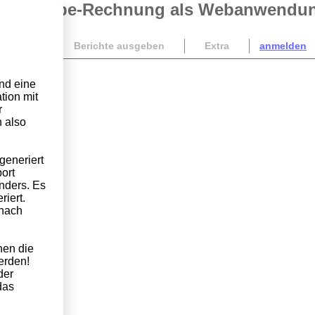
-Ausgabe-Rechnung als Webanwendu
alisieren
Berichte ausgeben
Extra
anmelden
nd eine
ion mit
r
 also
generiert
ort
anders. Es
iert.
 nach
nen die
erden!
der
das