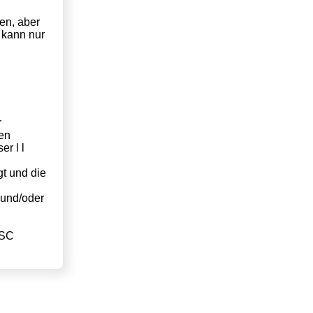
en, aber
 kann nur
r
ren
er l l
t und die
 und/oder
ESC