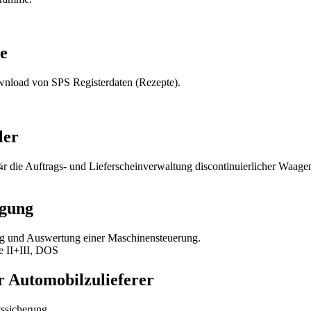
e
nload von SPS Registerdaten (Rezepte).
ler
¼r die Auftrags- und Lieferscheinverwaltung discontinuierlicher Waage
igung
sung und Auswertung einer Maschinensteuerung.
e II+III, DOS
 Automobilzulieferer
ssicherung.