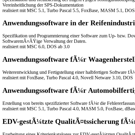
Vereinheitlichung der SPS-Dokumentation
realisiert mit MSC 5.1, Turbo Pascal 5.5, FoxBase, MASM 5.1, DOS
Anwendungssoftware in der Reifenindustri
Spezifikation und Programmierung einer Software zum Up- bzw. Dow
SoftwaremÃ¤ÃŸige Verwaltung der Daten.
realisiert mit MSC 6.0, DOS ab 3.0
Anwendungssoftware fÃ¼r Waagenherstel
Weiterentwicklung und Fertigstellung einer halbfertigen Software fÃ
realisiert mit FoxBase, Turbo Pascal 4.0, Novell Netware 3.10, DOS
Anwendungssoftware fÃ¼r Automobilfert
Erstellung von bereits spezifizierter Software fÃ¼r die Fehlererfas
realisiert mit MSC 5.1, Turbo Pascal 4.0, MASM 5.0, FoxBase, dBas
EDV-gestÃ¼tzte QualitÃ¤tssicherung fÃ¼r
Erarbeitung eines Kriterienkataloges zur EDV-gestÃ¼tzten QualitÃ¤t