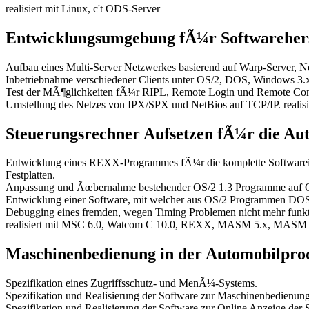
realisiert mit Linux, c't ODS-Server
Entwicklungsumgebung fÃ¼r Softwarehers
Aufbau eines Multi-Server Netzwerkes basierend auf Warp-Server, N
Inbetriebnahme verschiedener Clients unter OS/2, DOS, Windows 3.x
Test der MÃ¶glichkeiten fÃ¼r RIPL, Remote Login und Remote Co
Umstellung des Netzes von IPX/SPX und NetBios auf TCP/IP. realisi
Steuerungsrechner Aufsetzen fÃ¼r die Au
Entwicklung eines REXX-Programmes fÃ¼r die komplette Softwareinst
Festplatten.
Anpassung und Ãœbernahme bestehender OS/2 1.3 Programme auf O
Entwicklung einer Software, mit welcher aus OS/2 Programmen DOS-
Debugging eines fremden, wegen Timing Problemen nicht mehr funkti
realisiert mit MSC 6.0, Watcom C 10.0, REXX, MASM 5.x, MASM 
Maschinenbedienung in der Automobilpro
Spezifikation eines Zugriffsschutz- und MenÃ¼-Systems.
Spezifikation und Realisierung der Software zur Maschinenbedienung 
Spezifikation und Realisierung der Software zur Online Anzeige de