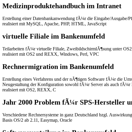
Medizinproduktehandbuch im Intranet
Erstellung einer Datenbankanwendung fÃ¼r die Eingabe/Ausgabe/Pf
realisiert mit MySQL, Apache, PHP, HTML, JavaScript
virtuelle Filiale im Bankenumfeld
Teilarbeiten fÃ¼r virtuelle Filiale, ZweibildschirmlÃ¶sung unter OS
realisiert mit OS2 und REXX, Windows, Perl, VPC
Rechnermigration im Bankenumfeld
Erstellung eines Verfahrens und der nÃ¶tigen Software fÃ¼r die Um
Neugestaltung der Konfiguration sowohl fÃ¼r Server als auch fÃ¼r
realisiert mit OS2, REXX, C
Jahr 2000 Problem fÃ¼r SPS-Hersteller u
Verschiedene Rechnersysteme in ganz Deutschland bzgl. Auswirkung
Basis OS/2 ab 2.11, Easymap, Oracle