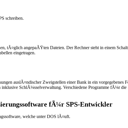
PS schreiben.
n, tÃ¤glich angepaÃŸten Dateien. Der Rechner steht in einem Schal
ellen eingetragen.
ngen auslÃ¤ndischer Zweigstellen einer Bank in ein vorgegebenes F
klusive SchlÃ¼sselverwaltung. Verschiedene Programme fÃ¼r die Extr
sierungssoftware fÃ¼r SPS-Entwickler
ngssoftware, welche unter DOS lÃ¤uft.