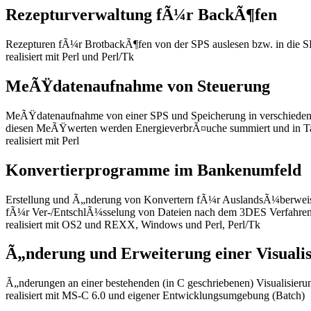
Rezepturverwaltung fÃ¼r BackÃ¶fen
Rezepturen fÃ¼r BrotbackÃ¶fen von der SPS auslesen bzw. in die S
realisiert mit Perl und Perl/Tk
MeÃŸdatenaufnahme von Steuerung
MeÃŸdatenaufnahme von einer SPS und Speicherung in verschiedene
diesen MeÃŸwerten werden EnergieverbrÃ¤uche summiert und in Tab
realisiert mit Perl
Konvertierprogramme im Bankenumfeld
Erstellung und Ã„nderung von Konvertern fÃ¼r AuslandsÃ¼berweisu
fÃ¼r Ver-/EntschlÃ¼sselung von Dateien nach dem 3DES Verfahren in
realisiert mit OS2 und REXX, Windows und Perl, Perl/Tk
Ã„nderung und Erweiterung einer Visuali
Ã„nderungen an einer bestehenden (in C geschriebenen) Visualisieru
realisiert mit MS-C 6.0 und eigener Entwicklungsumgebung (Batch)