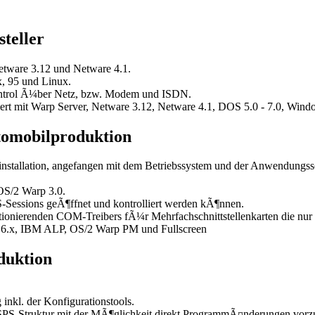
teller
etware 3.12 und Netware 4.1.
, 95 und Linux.
ntrol Ã¼ber Netz, bzw. Modem und ISDN.
ert mit Warp Server, Netware 3.12, Netware 4.1, DOS 5.0 - 7.0, Wind
tomobilproduktion
allation, angefangen mit dem Betriebssystem und der Anwendungssoft
S/2 Warp 3.0.
Sessions geÃ¶ffnet und kontrolliert werden kÃ¶nnen.
onierenden COM-Treibers fÃ¼r Mehrfachschnittstellenkarten die nur 
6.x, IBM ALP, OS/2 Warp PM und Fullscreen
duktion
inkl. der Konfigurationstools.
r SPS-Struktur mit der MÃ¶glichkeit direkt ProgrammÃ¤nderungen vor