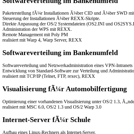
Softwareverteilung im Bankenumfeld
Paketerstellung fÃ¼r Installationen Ã¼ber CID und Ã¼ber SWD mi
Steuerung der Installationen Ã¼ber REXX-Skripte.
Direkte Anpassung der OS/2 Systemdateien (OS2.INI und OS2SYS.
Administration der WPS mit REXX.
Remote Management mit Poly PM
realisiert mit Warp 4, Warp Server, REXX
Softwareverteilung im Bankenumfeld
Softwareverteilung und Netzwerkadministration eines VPN-Intranets
Entwicklung von Standard-Software zur Verteilung und Administrat
realisiert mit TCP/IP (Telnet, FTP, rexec), REXX
Visualisierung fÃ¼r Automobilfertigung
Optimierung einer vorhandenen Visualisierung unter OS/2 1.3, Ã„nd
realisiert mit MSC 6.0, OS/2 1.3 und OS/2 Warp 3.0
Internet-Server fÃ¼r Schule
Aufbau eines Linux-Rechners als Internet-Server.